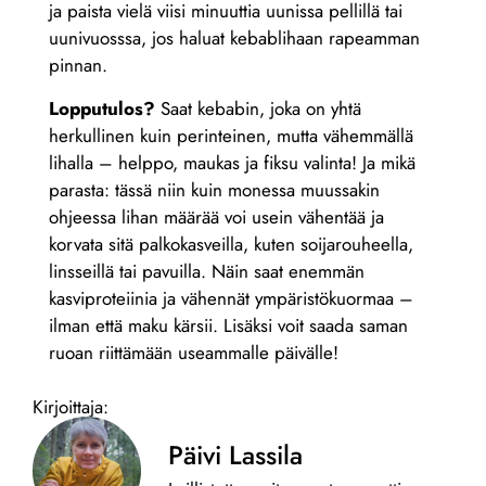
ja paista vielä viisi minuuttia uunissa pellillä tai
uunivuosssa, jos haluat kebablihaan rapeamman
pinnan.
Lopputulos?
Saat kebabin, joka on yhtä
herkullinen kuin perinteinen, mutta vähemmällä
lihalla – helppo, maukas ja fiksu valinta! Ja mikä
parasta: tässä niin kuin monessa muussakin
ohjeessa lihan määrää voi usein vähentää ja
korvata sitä palkokasveilla, kuten soijarouheella,
linsseillä tai pavuilla. Näin saat enemmän
kasviproteiinia ja vähennät ympäristökuormaa –
ilman että maku kärsii. Lisäksi voit saada saman
ruoan riittämään useammalle päivälle!
Kirjoittaja:
Päivi Lassila