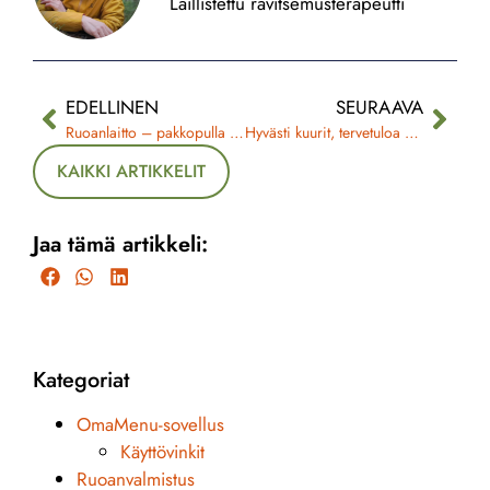
Laillistettu ravitsemusterapeutti
EDELLINEN
SEURAAVA
Ruoanlaitto – pakkopulla vai arjen ilo?
Hyvästi kuurit, tervetuloa kestävä hyvän olon arki
KAIKKI ARTIKKELIT
Jaa tämä artikkeli:
Kategoriat
OmaMenu-sovellus
Käyttövinkit
Ruoanvalmistus