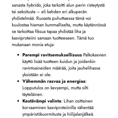
sanasta
hybrida
, joka tarkoitti alun perin risteytystä
tai sekoitusta – eli kahden eri alkuperän
yhdistelmää. Ruoasta puhuttaessa tämä voi
kuulostaa hieman kummalliselta, mutta käytännössä
se tarkoittaa fiksua tapaa yhdistää liha ja
kasviproteiini samaan tuotteeseen. Tämä tuo
mukanaan monia etuja:
Parempi ravitsemuksellisuus
Palkokasvien
käyttö lisää tuotteen kuidun ja joidenkin
ravintoaineiden määrää, joita jauhelihassa
yksistään ei ole.
Vähemmän rasvaa ja energiaa
:
Lopputulos on kevyempi, mutta silti
täyteläinen.
Kestävämpi valinta
: Lihan osittainen
korvaaminen kasviproteiinilla vähentää
ympäristökuormitusta ja hiilijalanjälkeä.