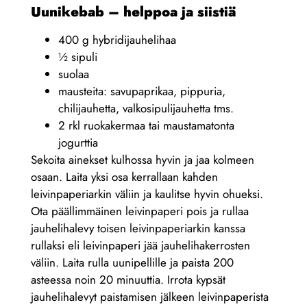
Uunikebab – helppoa ja siistiä
400 g hybridijauhelihaa
½ sipuli
suolaa
mausteita: savupaprikaa, pippuria,
chilijauhetta, valkosipulijauhetta tms.
2 rkl ruokakermaa tai maustamatonta
jogurttia
Sekoita ainekset kulhossa hyvin ja jaa kolmeen
osaan. Laita yksi osa kerrallaan kahden
leivinpaperiarkin väliin ja kaulitse hyvin ohueksi.
Ota päällimmäinen leivinpaperi pois ja rullaa
jauhelihalevy toisen leivinpaperiarkin kanssa
rullaksi eli leivinpaperi jää jauhelihakerrosten
väliin. Laita rulla uunipellille ja paista 200
asteessa noin 20 minuuttia. Irrota kypsät
jauhelihalevyt paistamisen jälkeen leivinpaperista