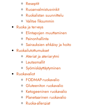
Reseptit
Ruoanvalmistusvinkit
Ruokalistan suunnittelu
Valitse fiksummin
Ruoka ja terveys
Elintapojen muuttaminen
Painonhallinta
Sairauksien ehkäisy ja hoito
Ruokailutottumukset
Ateriat ja ateriarytmi
Lautasmallit
Syömiskäyttäytyminen
Ruokavaliot
FODMAP-ruokavalio
Gluteeniton ruokavalio
Ketogeeninen ruokavalio
Planetaarinen ruokavalio
Ruoka-allergiat