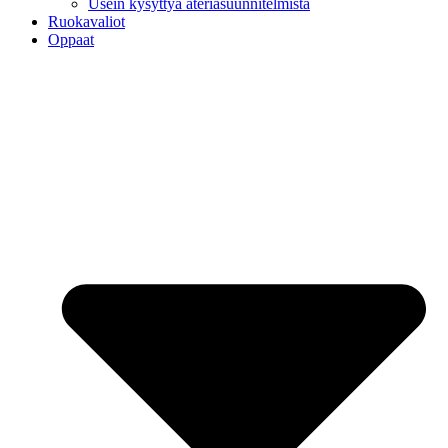
Usein kysyttyä ateriasuunnitelmista
Ruokavaliot
Oppaat