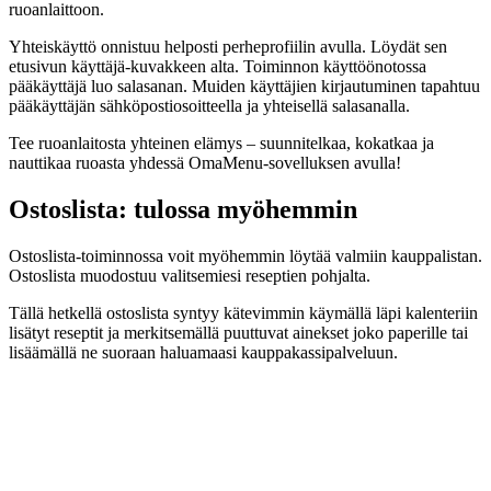
ruoanlaittoon.
Yhteiskäyttö onnistuu helposti perheprofiilin avulla. Löydät sen
etusivun käyttäjä-kuvakkeen alta. Toiminnon käyttöönotossa
pääkäyttäjä luo salasanan. Muiden käyttäjien kirjautuminen tapahtuu
pääkäyttäjän sähköpostiosoitteella ja yhteisellä salasanalla.
Tee ruoanlaitosta yhteinen elämys – suunnitelkaa, kokatkaa ja
nauttikaa ruoasta yhdessä OmaMenu-sovelluksen avulla!
Ostoslista: tulossa myöhemmin
Ostoslista-toiminnossa voit myöhemmin löytää valmiin kauppalistan.
Ostoslista muodostuu valitsemiesi reseptien pohjalta.
Tällä hetkellä ostoslista syntyy kätevimmin käymällä läpi kalenteriin
lisätyt reseptit ja merkitsemällä puuttuvat ainekset joko paperille tai
lisäämällä ne suoraan haluamaasi kauppakassipalveluun.