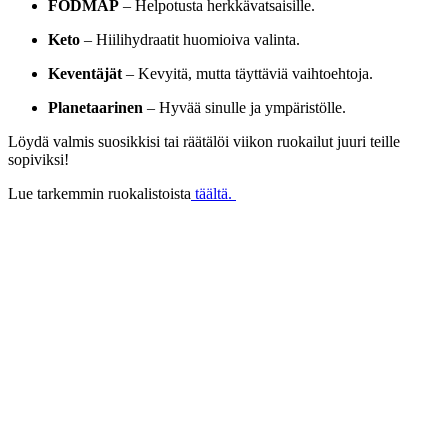
FODMAP
– Helpotusta herkkävatsaisille.
Keto
– Hiilihydraatit huomioiva valinta.
Keventäjät
– Kevyitä, mutta täyttäviä vaihtoehtoja.
Planetaarinen
– Hyvää sinulle ja ympäristölle.
Löydä valmis suosikkisi tai räätälöi viikon ruokailut juuri teille
sopiviksi!
Lue tarkemmin ruokalistoista
täältä.