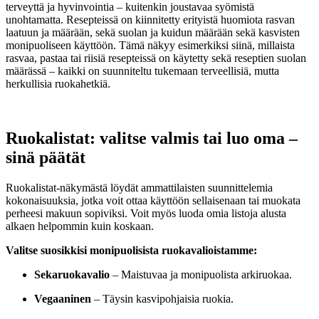
terveyttä ja hyvinvointia – kuitenkin joustavaa syömistä
unohtamatta. Resepteissä on kiinnitetty erityistä huomiota rasvan
laatuun ja määrään, sekä suolan ja kuidun määrään sekä kasvisten
monipuoliseen käyttöön. Tämä näkyy esimerkiksi siinä, millaista
rasvaa, pastaa tai riisiä resepteissä on käytetty sekä reseptien suolan
määrässä – kaikki on suunniteltu tukemaan terveellisiä, mutta
herkullisia ruokahetkiä.
Ruokalistat: valitse valmis tai luo oma –
sinä päätät
Ruokalistat-näkymästä löydät ammattilaisten suunnittelemia
kokonaisuuksia, jotka voit ottaa käyttöön sellaisenaan tai muokata
perheesi makuun sopiviksi. Voit myös luoda omia listoja alusta
alkaen helpommin kuin koskaan.
Valitse suosikkisi monipuolisista ruokavalioistamme:
Sekaruokavalio
– Maistuvaa ja monipuolista arkiruokaa.
Vegaaninen
– Täysin kasvipohjaisia ruokia.