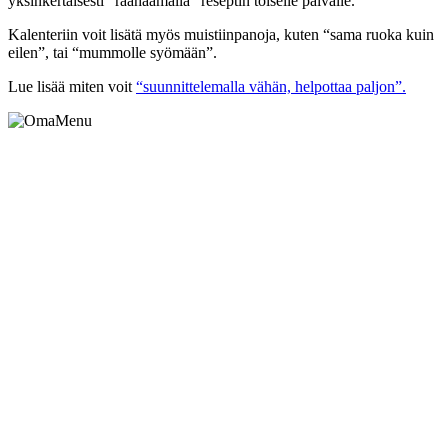
yksinkertaisesti “raahaamalla” reseptin toiselle päivälle.
Kalenteriin voit lisätä myös muistiinpanoja, kuten “sama ruoka kuin
eilen”, tai “mummolle syömään”.
Lue lisää miten voit
“suunnittelemalla vähän, helpottaa paljon”.