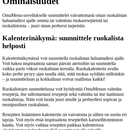
Ominaisuudet
OmaMenu-sovellukselle suunnittelet vaivattomasti oman ruokalistan
haluamallesi ajalle omista tai valmiista ruokaresepteistä tai
ruokalistoista – juuri sinun perheesi tarpeisiin.
Kalenterinäkymä: suunnittele ruokalista
helposti
Kalenterinäkymässä voit suunnitella ruokalistan haluamallesi ajalle.
Voit hakea inspiraatiota saman päivän aterioihin tai suunnitella
vaikka parin viikon ruokalistan kerralla. Ruokakalenterin avulla
koko perhe pysyy ajan tasalla siitä, mitä ruokaa syödään milloinkin
– ja suunnitteluun ja kokkailuun voivat osallistua kaikki!
Ruokalistojen suunnittelussa voit hyödyntää OmaMenun valmiita
reseptejä, itse tallentamiasi reseptejä sekä valmiita tai itse laatimiasi
ruokalistoja. Näin voit luoda juuri sinulle ja perheellesi sopivan ja
monipuolisen ruokalistan.
Reseptien lisääminen kalenteriin on vaivatonta ja siihen on useita eri
tapoja. Voit myös etsiä inspiraatiota resepteihin karusellitoiminnon
kautta. Voit myös vaihtaa reseptien paikkaa kalenterissa