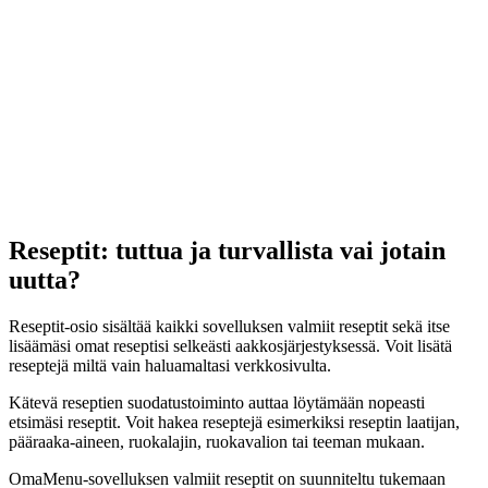
Reseptit: tuttua ja turvallista vai jotain
uutta?
Reseptit-osio sisältää kaikki sovelluksen valmiit reseptit sekä itse
lisäämäsi omat reseptisi selkeästi aakkosjärjestyksessä. Voit lisätä
reseptejä miltä vain haluamaltasi verkkosivulta.
Kätevä reseptien suodatustoiminto auttaa löytämään nopeasti
etsimäsi reseptit. Voit hakea reseptejä esimerkiksi reseptin laatijan,
pääraaka-aineen, ruokalajin, ruokavalion tai teeman mukaan.
OmaMenu-sovelluksen valmiit reseptit on suunniteltu tukemaan