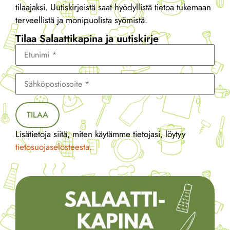
tilaajaksi. Uutiskirjeistä saat hyödyllistä tietoa tukemaan
terveellistä ja monipuolista syömistä.
Tilaa Salaattikapina ja uutiskirje
TILAA
Lisätietoja siitä, miten käytämme tietojasi, löytyy
tietosuojaselosteesta.