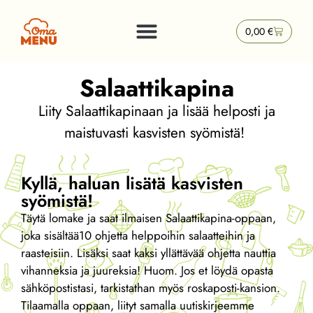
0,00
€
Salaattikapina
Liity Salaattikapinaan ja lisää helposti ja
maistuvasti kasvisten syömistä!
Kyllä, haluan lisätä kasvisten
syömistä!
Täytä lomake ja saat ilmaisen Salaattikapina-oppaan,
joka sisältää10 ohjetta helppoihin salaatteihin ja
raasteisiin. Lisäksi saat kaksi yllättävää ohjetta nauttia
vihanneksia ja juureksia! Huom. Jos et löydä opasta
sähköpostistasi, tarkistathan myös roskaposti-kansion.
Tilaamalla oppaan, liityt samalla uutiskirjeemme