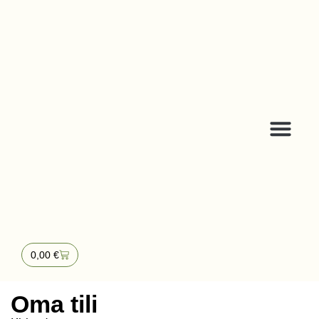
0,00
€
Oma tili