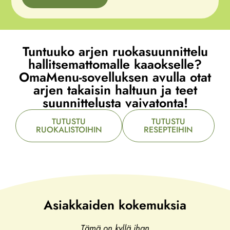
Tuntuuko arjen ruokasuunnittelu
hallitsemattomalle kaaokselle?
OmaMenu-sovelluksen avulla otat
arjen takaisin haltuun ja teet
suunnittelusta vaivatonta!
TUTUSTU
TUTUSTU
RUOKALISTOIHIN
RESEPTEIHIN
Asiakkaiden kokemuksia
Tämä on kyllä ihan
100 % testi