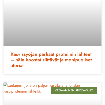
Kasvissyöjän parhaat proteiinin lähteet
– näin koostat riittävät ja monipuoliset
ateriat
VEGAANINEN RUOKAVALIO