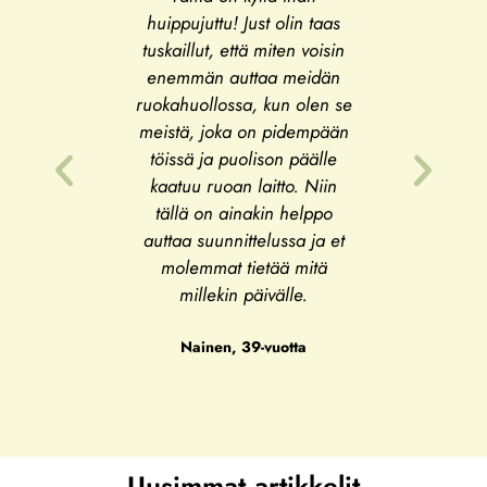
huippujuttu! Just olin taas
oli täysin
tuskaillut, että miten voisin
mieltä, että
enemmän auttaa meidän
ruokien suu
ruokahuollossa, kun olen se
sai hyvi
meistä, joka on pidempään
töissä ja puolison päälle
kaatuu ruoan laitto. Niin
Käyttäjät
tällä on ainakin helppo
auttaa suunnittelussa ja et
molemmat tietää mitä
millekin päivälle.
Nainen, 39-vuotta
Uusimmat artikkelit