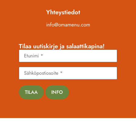
Yhteystiedot
info@omamenu.com
Tilaa uutiskirje ja salaattikapina!
TILAA
INFO