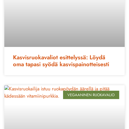
Kasvisruokavaliot esittelyssä: Löydä
oma tapasi syödä kasvispainotteisesti
VEGAANINEN RUOKAVALIO