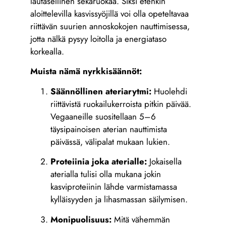
lautasellinen sekaruokaa. Siksi etenkin
aloittelevilla kasvissyöjillä voi olla opeteltavaa
riittävän suurien annoskokojen nauttimisessa,
jotta nälkä pysyy loitolla ja energiataso
korkealla.
Muista nämä nyrkkisäännöt:
Säännöllinen ateriarytmi:
Huolehdi
riittävistä ruokailukerroista pitkin päivää.
Vegaaneille suositellaan 5–6
täysipainoisen aterian nauttimista
päivässä, välipalat mukaan lukien.
Proteiinia joka aterialle:
Jokaisella
aterialla tulisi olla mukana jokin
kasviproteiinin lähde varmistamassa
kylläisyyden ja lihasmassan säilymisen.
Monipuolisuus:
Mitä vähemmän