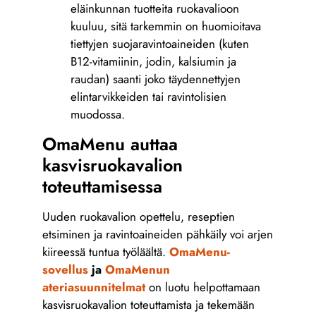
eläinkunnan tuotteita ruokavalioon
kuuluu, sitä tarkemmin on huomioitava
tiettyjen suojaravintoaineiden (kuten
B12-vitamiinin, jodin, kalsiumin ja
raudan) saanti joko täydennettyjen
elintarvikkeiden tai ravintolisien
muodossa.
OmaMenu auttaa
kasvisruokavalion
toteuttamisessa
Uuden ruokavalion opettelu, reseptien
etsiminen ja ravintoaineiden pähkäily voi arjen
kiireessä tuntua työläältä.
OmaMenu-
sovellus
ja
OmaMenun
ateriasuunnitelmat
on luotu helpottamaan
kasvisruokavalion toteuttamista ja tekemään