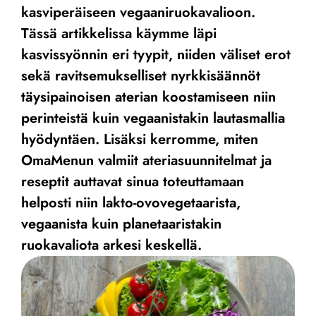
kasviperäiseen vegaaniruokavalioon.
Tässä artikkelissa käymme läpi
kasvissyönnin eri tyypit, niiden väliset erot
sekä ravitsemukselliset nyrkkisäännöt
täysipainoisen aterian koostamiseen niin
perinteistä kuin vegaanistakin lautasmallia
hyödyntäen. Lisäksi kerromme, miten
OmaMenun valmiit ateriasuunnitelmat ja
reseptit auttavat sinua toteuttamaan
helposti niin lakto-ovovegetaarista,
vegaanista kuin planetaaristakin
ruokavaliota arkesi keskellä.