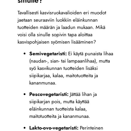
sinulle?
Tavallisesti kasvisruokavalioiden eri muodot
jaetaan seuraaviin luokkiin eläinkunnan
tuotteiden määrän ja laadun mukaan. Mikä
voisi olla sinulle sopivin tapa aloittaa
kasvispohjaisen syömisen lisääminen?
Semivegetaristi:
Ei käytä punaista lihaa
(naudan-, sian- tai lampaanlihaa), mutta
syö kasvikunnan tuotteiden lisäksi
siipikarjaa, kalaa, maitotuotteita ja
kananmunaa.
Pescovegetaristi:
Jättää lihan ja
siipikarjan pois, mutta käyttää
eläinkunnan tuotteista kalaa,
maitotuotteita ja kananmunaa.
Lakto-ovo-vegetaristi:
Perinteinen