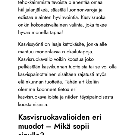
tehokkaimmista tavoista pienentää omaa
hiilijalanjälkeä, säästää luonnonvaroja ja
edistää eläinten hyvinvointia. Kasvisruoka
onkin kokonaisvaltainen valinta, joka tekee
hyvää monella tapaa!
Kasvissyönti on laaja kattokäsite, jonka alle
mahtuu monenlaisia ruokailutapoja.
Kasvisruokavalio voikin koostua joko
pelkästään kasvikunnan tuotteista tai se voi olla
kasvispainotteinen sisältäen rajatusti myös
eläinkunnan tuotteita. Tähän artikkeliin
olemme koonneet tietoa eri
kasvisruokavalioista ja niiden täysipainoisesta
koostamisesta.
Kasvisruokavalioiden eri
muodot – Mikä sopii