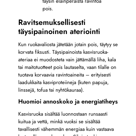
täysin eläinperäistä ravintoa
pois.
Ravitsemuksellisesti
täysipainoinen ateriointi
Kun ruokavaliosta jätetään jotain pois, täytyy se
korvata fiksusti. Täysipainoista kasvisruoka-
ateriaa ei muodosteta vain jättämällä liha, kala
tai maitotuotteet pois lautaselta, vaan tilalle on
tuotava korvaavia ravintoaineita – erityisesti
laadukkaita kasviproteiineja (kuten papuja,
linssejä, tofua tai nyhtökauraa).
Huomioi annoskoko ja energiatiheys
Kasvisruoka sisältää luonnostaan runsaasti
kuitua ja vettä, minkä vuoksi se sisältää
tavallisesti vähemmän energiaa kuin vastaava