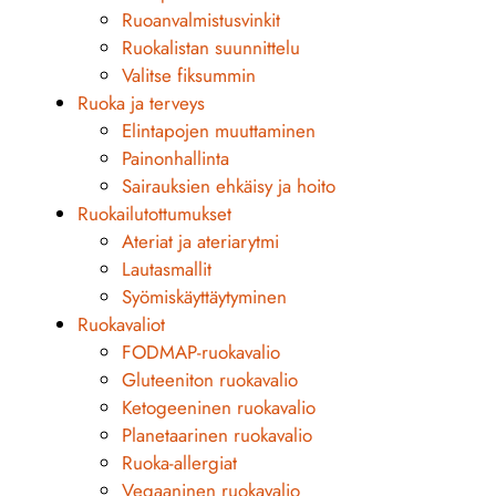
Ruoanvalmistusvinkit
Ruokalistan suunnittelu
Valitse fiksummin
Ruoka ja terveys
Elintapojen muuttaminen
Painonhallinta
Sairauksien ehkäisy ja hoito
Ruokailutottumukset
Ateriat ja ateriarytmi
Lautasmallit
Syömiskäyttäytyminen
Ruokavaliot
FODMAP-ruokavalio
Gluteeniton ruokavalio
Ketogeeninen ruokavalio
Planetaarinen ruokavalio
Ruoka-allergiat
Vegaaninen ruokavalio