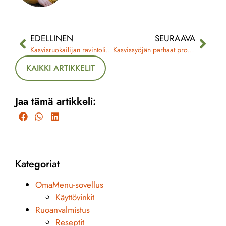
EDELLINEN
SEURAAVA
Kasvisruokailijan ravintolisät – näin turvaat tärkeiden ravintoaineiden saannin
Kasvissyöjän parhaat proteiinin lähteet – näin koostat riittävät ja monipuoliset ateriat
KAIKKI ARTIKKELIT
Jaa tämä artikkeli:
Kategoriat
OmaMenu-sovellus
Käyttövinkit
Ruoanvalmistus
Reseptit