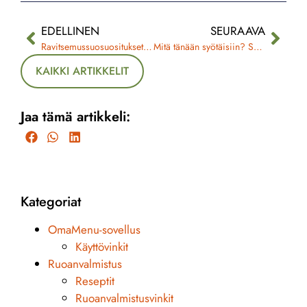
EDELLINEN
SEURAAVA
Ravitsemussuosuositukset tutuksi
Mitä tänään syötäisiin? Suunnittele vähän, helpota paljon!
KAIKKI ARTIKKELIT
Jaa tämä artikkeli:
Kategoriat
OmaMenu-sovellus
Käyttövinkit
Ruoanvalmistus
Reseptit
Ruoanvalmistusvinkit