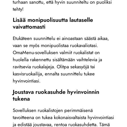
turhaan sanottu, että hyvin suunniteltu on puoliksi
tehty!
Lisää monipuolisuutta lautaselle
vaivattomasti
Etukäteen suunnittelu ei ainoastaan säästä aikaa,
vaan se myös monipuolistaa ruokavaliotasi.
OmaMenu-sovelluksen valmiit ruokalistat on
huolella rakennettu sisältämään vaihtelevia ja
ravitsevia ruokalajeja. Olitpa sekasyöjä tai
kasvisruokailija, ennalta suunnittelu tukee
hyvinvointiasi.
Joustava ruokasuhde hyvinvoinnin
tukena
Sovelluksen ruokalistojen perimmäisenä
tavoitteena on tukea kokonaisvaltaista hyvinvointiasi
ja edistää joustavaa, rentoa ruokasuhdetta. Tämä