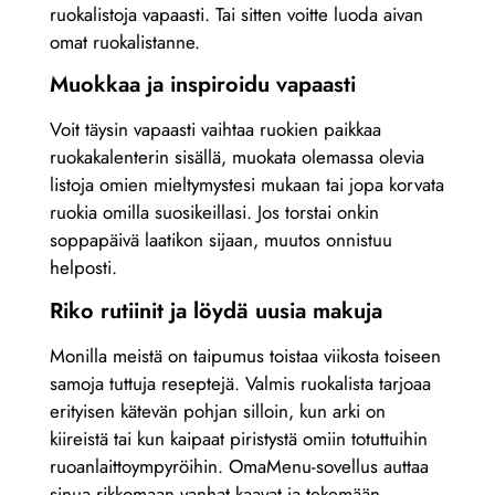
ruokalistoja vapaasti. Tai sitten voitte luoda aivan
omat ruokalistanne.
Muokkaa ja inspiroidu vapaasti
Voit täysin vapaasti vaihtaa ruokien paikkaa
ruokakalenterin sisällä, muokata olemassa olevia
listoja omien mieltymystesi mukaan tai jopa korvata
ruokia omilla suosikeillasi. Jos torstai onkin
soppapäivä laatikon sijaan, muutos onnistuu
helposti.
Riko rutiinit ja löydä uusia makuja
Monilla meistä on taipumus toistaa viikosta toiseen
samoja tuttuja reseptejä. Valmis ruokalista tarjoaa
erityisen kätevän pohjan silloin, kun arki on
kiireistä tai kun kaipaat piristystä omiin totuttuihin
ruoanlaittoympyröihin. OmaMenu-sovellus auttaa
sinua rikkomaan vanhat kaavat ja tekemään