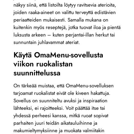
näkyy siinä, että listoilta löytyy ravitsevia aterioita,
joiden raaka-aineet on valittu terveyttä edistävien
periaatteiden mukaisesti. Samalla mukana on
kuitenkin myös reseptejä, jotka tuovat iloa ja pientä
luksusta arkeen – kuten perjantai-illan herkut tai
sunnuntain juhlavammat ateriat.
Käytä OmaMenu-sovellusta
viikon ruokalistan
suunnittelussa
On tärkeää muistaa, että OmaMenu-sovelluksen
tarjoamat ruokalistat eivät ole kiveen hakattuja.
Sovellus on suunniteltu avuksi ja inspiraation
lähteeksi, ei rajoitteeksi. Voit päättää itse tai
yhdessä perheesi kanssa, mitkä ruoat sopivat
parhaiten juuri teidän aikatauluihinne ja
makumieltymyksiinne ja muokata valmiitakin