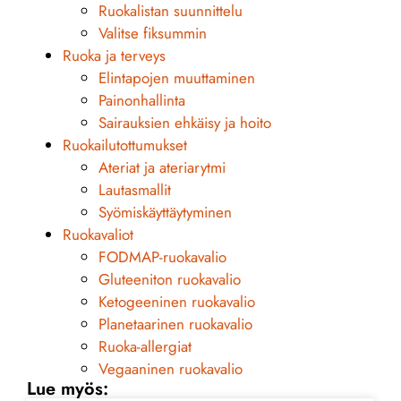
Ruokalistan suunnittelu
Valitse fiksummin
Ruoka ja terveys
Elintapojen muuttaminen
Painonhallinta
Sairauksien ehkäisy ja hoito
Ruokailutottumukset
Ateriat ja ateriarytmi
Lautasmallit
Syömiskäyttäytyminen
Ruokavaliot
FODMAP-ruokavalio
Gluteeniton ruokavalio
Ketogeeninen ruokavalio
Planetaarinen ruokavalio
Ruoka-allergiat
Vegaaninen ruokavalio
Lue myös: