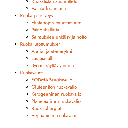
Ruokalistan suunnittelu
Valitse fiksummin
Ruoka ja terveys
Elintapojen muuttaminen
Painonhallinta
Sairauksien ehkäisy ja hoito
Ruokailutottumukset
Ateriat ja ateriarytmi
Lautasmallit
Syömiskäyttäytyminen
Ruokavaliot
FODMAP-ruokavalio
Gluteeniton ruokavalio
Ketogeeninen ruokavalio
Planetaarinen ruokavalio
Ruoka-allergiat
Vegaaninen ruokavalio