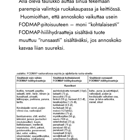
Alla oleva taulukko auttaa sinua tekemään
parempia valintoja ruokakaupassa ja keittiössä.
Huomioithan, että annoskoko vaikuttaa usein
FODMAP-pitoisuuteen – moni “kohtalaisesti”
FODMAP-hiilihydraatteja sisältävä tuote
muuttuu “runsaasti” sisältäväksi, jos annoskoko
kasvaa liian suureksi.