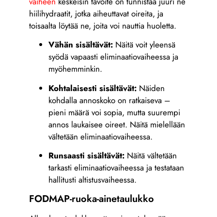
vaiheen
keskeisin tavoite on tunnistaa juuri ne
hiilihydraatit, jotka aiheuttavat oireita, ja
toisaalta löytää ne, joita voi nauttia huoletta.
Vähän sisältävät:
Näitä voit yleensä
syödä vapaasti eliminaatiovaiheessa ja
myöhemminkin.
Kohtalaisesti sisältävät:
Näiden
kohdalla annoskoko on ratkaiseva –
pieni määrä voi sopia, mutta suurempi
annos laukaisee oireet. Näitä mielellään
vältetään eliminaatiovaiheessa.
Runsaasti sisältävät:
Näitä vältetään
tarkasti eliminaatiovaiheessa ja testataan
hallitusti altistusvaiheessa.
FODMAP-ruoka-ainetaulukko