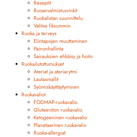
Reseptit
Ruoanvalmistusvinkit
Ruokalistan suunnittelu
Valitse fiksummin
Ruoka ja terveys
Elintapojen muuttaminen
Painonhallinta
Sairauksien ehkäisy ja hoito
Ruokailutottumukset
Ateriat ja ateriarytmi
Lautasmallit
Syömiskäyttäytyminen
Ruokavaliot
FODMAP-ruokavalio
Gluteeniton ruokavalio
Ketogeeninen ruokavalio
Planetaarinen ruokavalio
Ruoka-allergiat