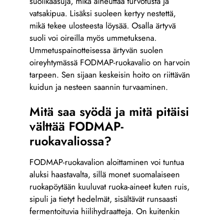
suolikaasuja, mikä aiheuttaa turvotusta ja
vatsakipua. Lisäksi suoleen kertyy nestettä,
mikä tekee ulosteesta löysää. Osalla ärtyvä
suoli voi oireilla myös ummetuksena.
Ummetuspainotteisessa ärtyvän suolen
oireyhtymässä FODMAP-ruokavalio on harvoin
tarpeen. Sen sijaan keskeisin hoito on riittävän
kuidun ja nesteen saannin turvaaminen.
Mitä saa syödä ja mitä pitäisi
välttää FODMAP-
ruokavaliossa?
FODMAP-ruokavalion aloittaminen voi tuntua
aluksi haastavalta, sillä monet suomalaiseen
ruokapöytään kuuluvat ruoka-aineet kuten ruis,
sipuli ja tietyt hedelmät, sisältävät runsaasti
fermentoituvia hiilihydraatteja. On kuitenkin