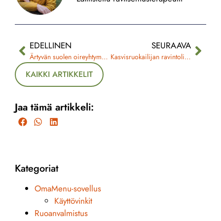
EDELLINEN
SEURAAVA
Ärtyvän suolen oireyhtymä: Tunnista oireet ja rauhoita vatsasi elintavoilla
Kasvisruokailijan ravintolisät – näin turvaat tärkeiden ravintoaineiden saannin
KAIKKI ARTIKKELIT
Jaa tämä artikkeli:
Kategoriat
OmaMenu-sovellus
Käyttövinkit
Ruoanvalmistus