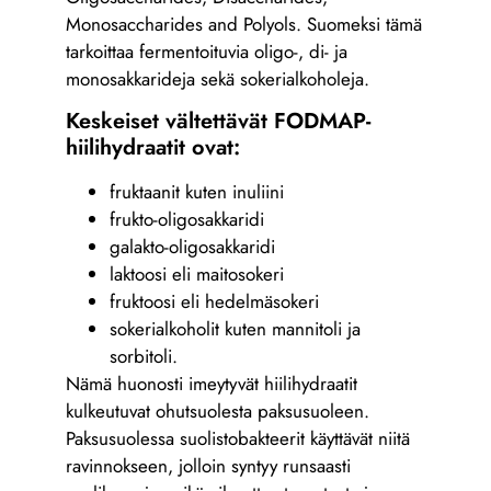
Monosaccharides and Polyols. Suomeksi tämä
tarkoittaa fermentoituvia oligo-, di- ja
monosakkarideja sekä sokerialkoholeja.
Keskeiset vältettävät FODMAP-
hiilihydraatit ovat:
fruktaanit kuten inuliini
frukto-oligosakkaridi
galakto-oligosakkaridi
laktoosi eli maitosokeri
fruktoosi eli hedelmäsokeri
sokerialkoholit kuten mannitoli ja
sorbitoli.
Nämä huonosti imeytyvät hiilihydraatit
kulkeutuvat ohutsuolesta paksusuoleen.
Paksusuolessa suolistobakteerit käyttävät niitä
ravinnokseen, jolloin syntyy runsaasti