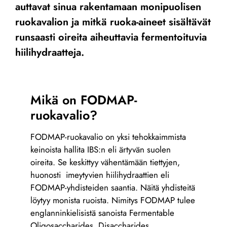
auttavat sinua rakentamaan monipuolisen
ruokavalion ja mitkä ruoka-aineet sisältävät
runsaasti oireita aiheuttavia fermentoituvia
hiilihydraatteja.
Mikä on FODMAP-
ruokavalio?
FODMAP-ruokavalio on yksi tehokkaimmista
keinoista hallita IBS:n eli ärtyvän suolen
oireita. Se keskittyy vähentämään tiettyjen,
huonosti imeytyvien hiilihydraattien eli
FODMAP-yhdisteiden saantia. Näitä yhdisteitä
löytyy monista ruoista. Nimitys FODMAP tulee
englanninkielisistä sanoista Fermentable
Oligosaccharides, Disaccharides,