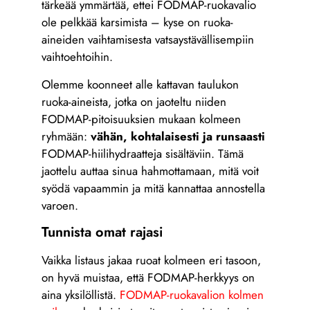
tärkeää ymmärtää, ettei FODMAP-ruokavalio
ole pelkkää karsimista – kyse on ruoka-
aineiden vaihtamisesta vatsaystävällisempiin
vaihtoehtoihin.
Olemme koonneet alle kattavan taulukon
ruoka-aineista, jotka on jaoteltu niiden
FODMAP-pitoisuuksien mukaan kolmeen
ryhmään:
vähän, kohtalaisesti ja runsaasti
FODMAP-hiilihydraatteja sisältäviin. Tämä
jaottelu auttaa sinua hahmottamaan, mitä voit
syödä vapaammin ja mitä kannattaa annostella
varoen.
Tunnista omat rajasi
Vaikka listaus jakaa ruoat kolmeen eri tasoon,
on hyvä muistaa, että FODMAP-herkkyys on
aina yksilöllistä.
FODMAP-ruokavalion kolmen