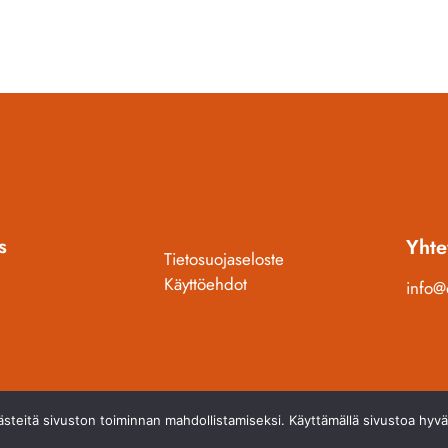
s
Yhte
Tietosuojaseloste
Käyttöehdot
info
västeitä sivuston toiminnan mahdollistamiseksi. Käyttämällä sivustoa hy