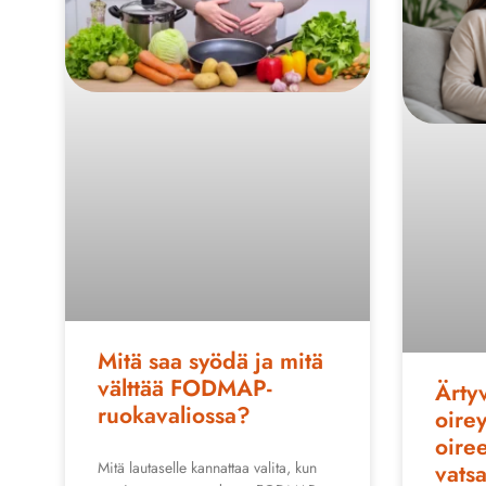
Mitä saa syödä ja mitä
välttää FODMAP-
Ärty
ruokavaliossa?
oire
oiree
Mitä lautaselle kannattaa valita, kun
vatsa