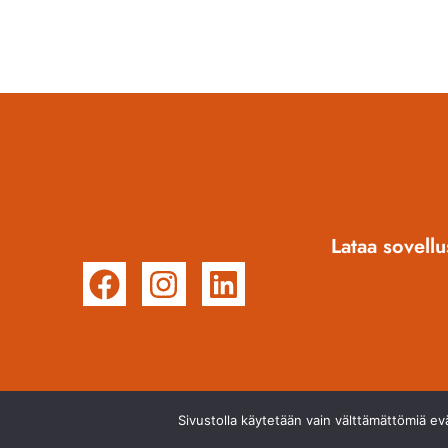
Lataa sovellu
Sivustolla käytetään vain välttämättömiä e