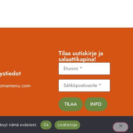
Tilaa uutiskirje ja
salaattikapina!
ystiedot
@omamenu.com
TILAA
INFO
väksyt nämä evästeet.
Ok
Lisätietoja