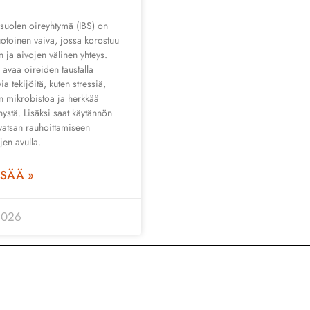
 suolen oireyhtymä (IBS) on
toinen vaiva, jossa korostuu
n ja aivojen välinen yhteys.
i avaa oireiden taustalla
via tekijöitä, kuten stressiä,
on mikrobistoa ja herkkää
ystä. Lisäksi saat käytännön
 vatsan rauhoittamiseen
jen avulla.
ISÄÄ »
2026