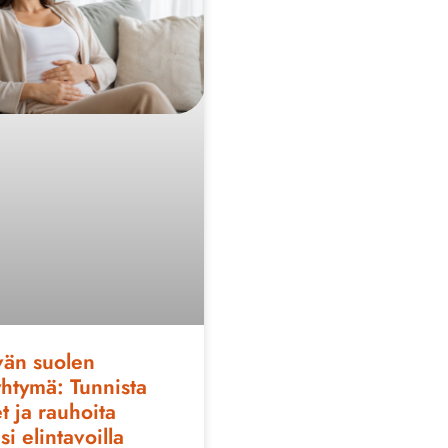
vän suolen
yhtymä: Tunnista
t ja rauhoita
si elintavoilla