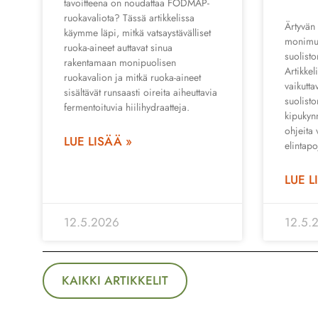
tavoitteena on noudattaa FODMAP-
ruokavaliota? Tässä artikkelissa
Ärtyvän
käymme läpi, mitkä vatsaystävälliset
monimuo
ruoka-aineet auttavat sinua
suolisto
rakentamaan monipuolisen
Artikkel
ruokavalion ja mitkä ruoka-aineet
vaikutta
sisältävät runsaasti oireita aiheuttavia
suolist
fermentoituvia hiilihydraatteja.
kipukynn
ohjeita
LUE LISÄÄ »
elintapo
LUE L
12.5.2026
12.5.
KAIKKI ARTIKKELIT