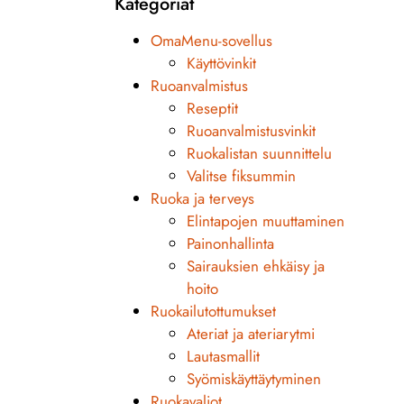
Kategoriat
OmaMenu-sovellus
Käyttövinkit
Ruoanvalmistus
Reseptit
Ruoanvalmistusvinkit
Ruokalistan suunnittelu
Valitse fiksummin
Ruoka ja terveys
Elintapojen muuttaminen
Painonhallinta
Sairauksien ehkäisy ja
hoito
Ruokailutottumukset
Ateriat ja ateriarytmi
Lautasmallit
Syömiskäyttäytyminen
Ruokavaliot