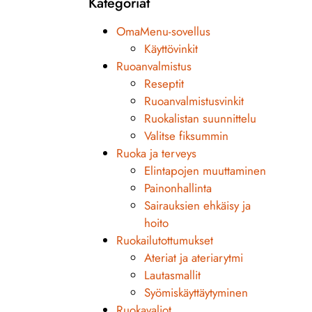
Kategoriat
OmaMenu-sovellus
Käyttövinkit
Ruoanvalmistus
Reseptit
Ruoanvalmistusvinkit
Ruokalistan suunnittelu
Valitse fiksummin
Ruoka ja terveys
Elintapojen muuttaminen
Painonhallinta
Sairauksien ehkäisy ja
hoito
Ruokailutottumukset
Ateriat ja ateriarytmi
Lautasmallit
Syömiskäyttäytyminen
Ruokavaliot