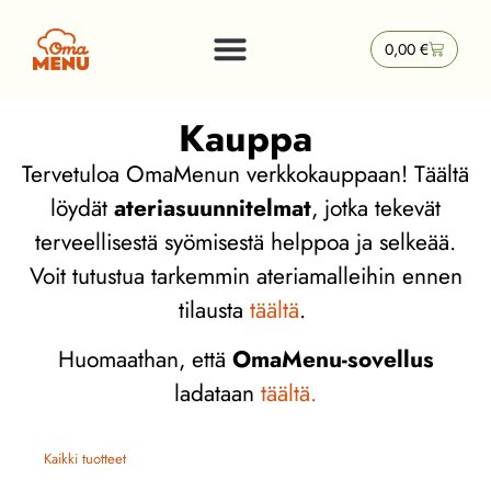
0,00
€
Kauppa
Tervetuloa OmaMenun verkkokauppaan! Täältä
löydät
ateriasuunnitelmat
, jotka tekevät
terveellisestä syömisestä helppoa ja selkeää.
Voit tutustua tarkemmin ateriamalleihin ennen
tilausta
täältä
.
Huomaathan, että
OmaMenu-sovellus
ladataan
täältä.
Kaikki tuotteet