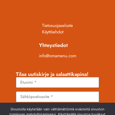
Tietosuojaseloste
Käyttöehdot
Yhteystiedot
info@omamenu.com
Tilaa uutiskirje ja salaattikapina!
Sivustolla käytetään vain välttämättömiä evästeitä sivuston
TILAA
INFO
toiminnan mahdollistamiseksi. Käyttämällä sivustoa hyväksyt