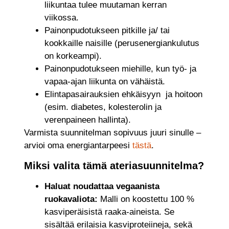
liikuntaa tulee muutaman kerran
viikossa.
Painonpudotukseen pitkille ja/ tai
kookkaille naisille (perusenergiankulutus
on korkeampi).
Painonpudotukseen miehille, kun työ- ja
vapaa-ajan liikunta on vähäistä.
Elintapasairauksien ehkäisyyn ja hoitoon
(esim. diabetes, kolesterolin ja
verenpaineen hallinta).
Varmista suunnitelman sopivuus juuri sinulle –
arvioi oma energiantarpeesi
tästä
.
Miksi valita tämä ateriasuunnitelma?
Haluat noudattaa vegaanista
ruokavaliota:
Malli on koostettu 100 %
kasviperäisistä raaka-aineista. Se
sisältää erilaisia kasviproteiineja, sekä