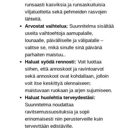
runsaasti kasviksia ja runsaskuituisia
viljatuotteita sekä pehmeiden rasvojen
lähteitä.
Arvostat vaihtelua:
Suunnitelma sisältää
useita vaihtoehtoja aamupalalle,
lounaalle, päivälliselle ja välipalalle –
valitse se, mikä sinulle sinä päivänä
parhaiten maistuu..
Haluat syödä rennosti:
Voit luottaa
siihen, että annoskoot ja ravintoarvot
sekä annoskoot ovat kohdallaan,
jolloin
voit itse keskittyä olennaiseen:
maistuvaan ruokaan ja arjen sujumiseen
.
Haluat huolehtia terveydestäsi:
Suunnitelma noudattaa
ravitsemussuosituksia ja sopii
erinomaisesti niin perusterveille kuin
terveyttään edistäville.